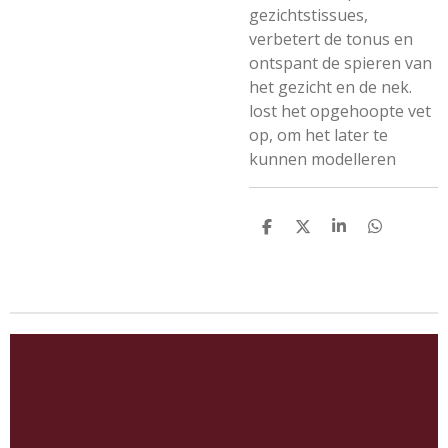
gezichtstissues,
verbetert de tonus en
ontspant de spieren van
het gezicht en de nek.
lost het opgehoopte vet
op, om het later te
kunnen modelleren
D
D
S
D
e
e
h
e
l
e
a
l
e
l
r
e
n
e
n