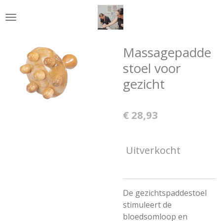
Ga
direct
naar
de
Massagepadde
hoofdinhoud
stoel voor
gezicht
€ 28,93
Uitverkocht
De gezichtspaddestoel
stimuleert de
bloedsomloop en