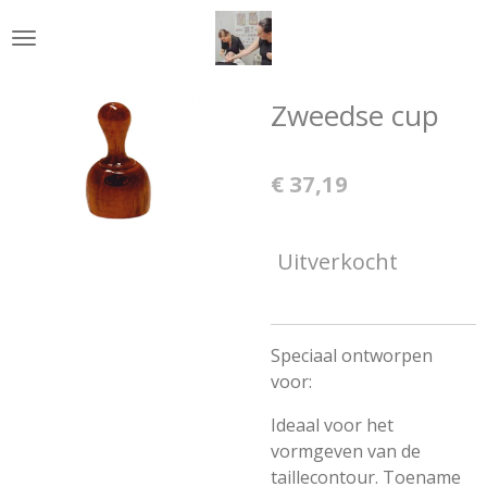
Ga
direct
naar
de
Zweedse cup
hoofdinhoud
€ 37,19
Uitverkocht
Speciaal ontworpen
voor:
Ideaal voor het
vormgeven van de
taillecontour. Toename