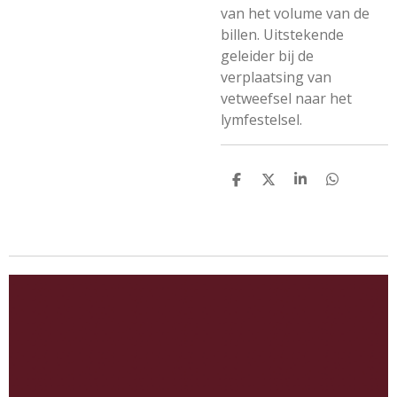
van het volume van de
billen. Uitstekende
geleider bij de
verplaatsing van
vetweefsel naar het
lymfestelsel.
D
D
S
D
e
e
h
e
l
e
a
l
e
l
r
e
n
e
n