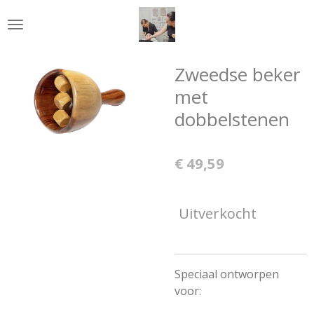
Ga
direct
naar
de
Zweedse beker
hoofdinhoud
met
dobbelstenen
€ 49,59
Uitverkocht
Speciaal ontworpen
voor: