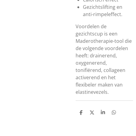
Gezichtslifting en
anti-rimpeleffect.
Voordelen de
gezichtscup is een
Maderotherapie-tool die
de volgende voordelen
heeft: drainerend,
oxygenerend,
tonifiërend, collageen
activerend en het
flexibeler maken van
elastinevezels.
D
D
S
D
e
e
h
e
l
e
a
l
e
l
r
e
n
e
n