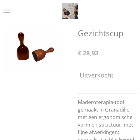
Ga
direct
naar
de
Gezichtscup
hoofdinhoud
€ 28,93
Uitverkocht
Maderoterapia-tool
gemaakt in Granadillo
met een ergonomische
vorm en structuur, met
fijne afwerkingen;
gemaakt van blackwood