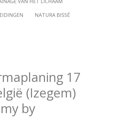
AINAGE VAN HET LICHAAM
EIDINGEN
NATURA BISSÉ
rmaplaning 17
elgië (Izegem)
emy by