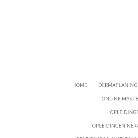
Ga
direct
naar
de
hoofdinhoud
HOME
DERMAPLANING
ONLINE MASTE
OPLEIDING
OPLEIDINGEN NER