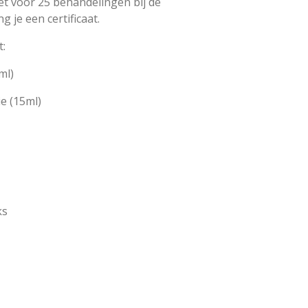
et voor 25 behandelingen bij de
 je een certificaat.
t:
ml)
e (15ml)
ks