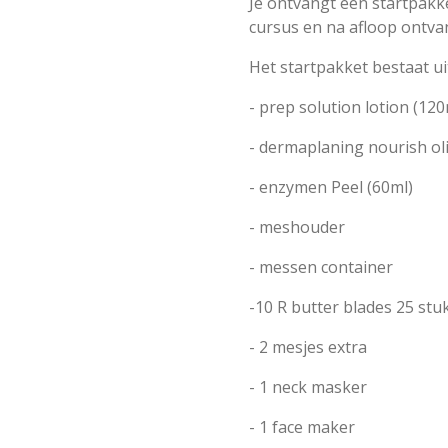
Je ontvangt een startpakk
cursus en na afloop ontvang
Het startpakket bestaat ui
- prep solution lotion (120
- dermaplaning nourish oli
- enzymen Peel (60ml)
- meshouder
- messen container
-10 R butter blades 25 stu
- 2 mesjes extra
- 1 neck masker
- 1 face maker