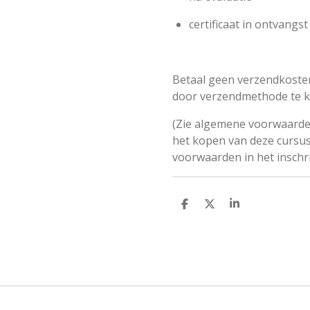
certificaat in ontvangs
Betaal geen verzendkosten
door verzendmethode te k
(Zie algemene voorwaarden
het kopen van deze cursu
voorwaarden in het inschri
D
D
S
e
e
h
l
e
a
e
l
r
n
e