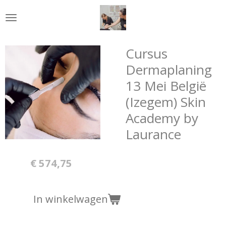
Ga
direct
naar
de
Cursus
hoofdinhoud
Dermaplaning
13 Mei België
(Izegem) Skin
Academy by
Laurance
€ 574,75
In winkelwagen