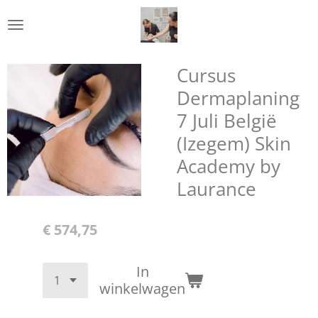
Ga
direct
naar
de
Cursus
hoofdinhoud
Dermaplaning
7 Juli België
(Izegem) Skin
Academy by
Laurance
€ 574,75
In
winkelwagen