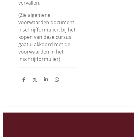
vervallen.
(Zie algemene
voorwaarden document
inschrijfformulier, bij het
kopen van deze cursus
gaat u akkoord met de
voorwaarden in het
inschrijfformulier)
D
D
S
D
e
e
h
e
l
e
a
l
e
l
r
e
n
e
n