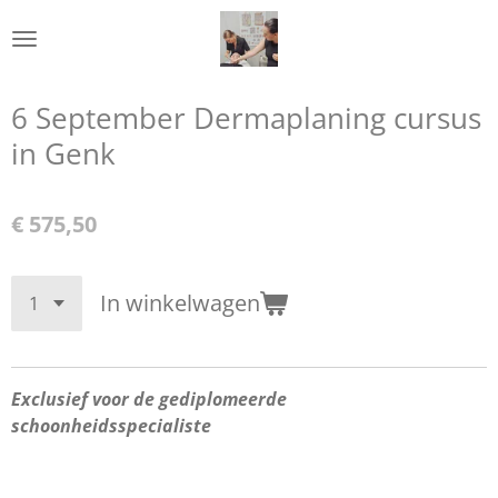
Ga
direct
naar
de
6 September Dermaplaning cursus
hoofdinhoud
in Genk
€ 575,50
In winkelwagen
Exclusief voor de gediplomeerde
schoonheidsspecialiste