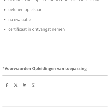
oefenen op elkaar
na evaluatie
certificaat in ontvangst nemen
*
Voorwaarden Opleidingen van toepassing
D
D
S
D
e
e
h
e
l
e
a
l
e
l
r
e
n
e
n