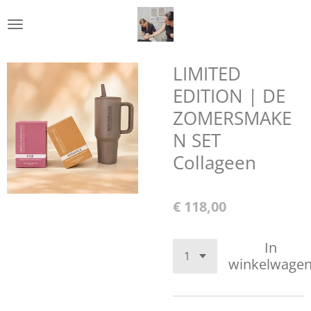
Ga
direct
naar
de
LIMITED
hoofdinhoud
EDITION | DE
ZOMERSMAKE
N SET
Collageen
€ 118,00
In
winkelwage