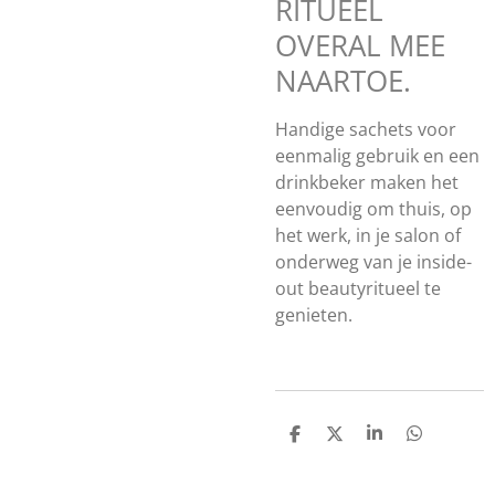
RITUEEL
OVERAL MEE
NAARTOE.
Handige sachets voor
eenmalig gebruik en een
drinkbeker maken het
eenvoudig om thuis, op
het werk, in je salon of
onderweg van je inside-
out beautyritueel te
genieten.
D
D
S
D
e
e
h
e
l
e
a
l
e
l
r
e