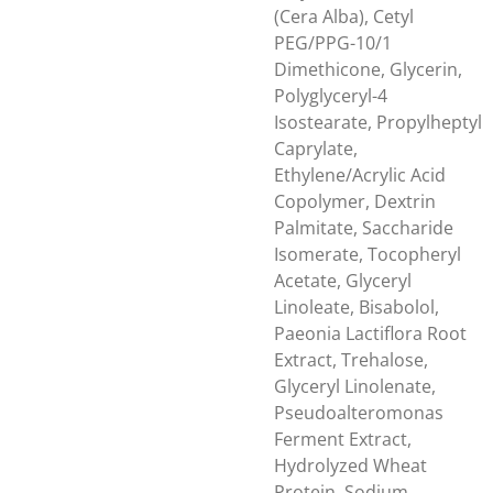
(Cera Alba), Cetyl
PEG/PPG-10/1
Dimethicone, Glycerin,
Polyglyceryl-4
Isostearate, Propylheptyl
Caprylate,
Ethylene/Acrylic Acid
Copolymer, Dextrin
Palmitate, Saccharide
Isomerate, Tocopheryl
Acetate, Glyceryl
Linoleate, Bisabolol,
Paeonia Lactiflora Root
Extract, Trehalose,
Glyceryl Linolenate,
Pseudoalteromonas
Ferment Extract,
Hydrolyzed Wheat
Protein, Sodium