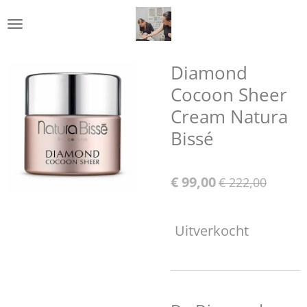
Ga
direct
naar
de
Diamond
hoofdinhoud
Cocoon Sheer
Cream Natura
Bissé
€ 99,00
€ 222,00
Uitverkocht