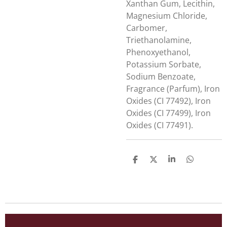
Xanthan Gum, Lecithin,
Magnesium Chloride,
Carbomer,
Triethanolamine,
Phenoxyethanol,
Potassium Sorbate,
Sodium Benzoate,
Fragrance (Parfum), Iron
Oxides (CI 77492), Iron
Oxides (CI 77499), Iron
Oxides (CI 77491).
D
D
S
D
e
e
h
e
l
e
a
l
e
l
r
e
n
e
n