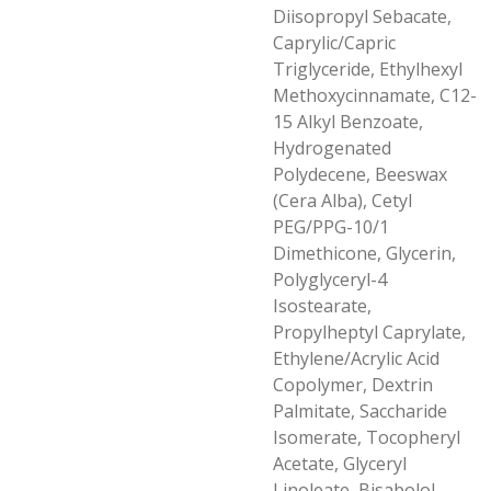
Diisopropyl Sebacate,
Caprylic/Capric
Triglyceride, Ethylhexyl
Methoxycinnamate, C12-
15 Alkyl Benzoate,
Hydrogenated
Polydecene, Beeswax
(Cera Alba), Cetyl
PEG/PPG-10/1
Dimethicone, Glycerin,
Polyglyceryl-4
Isostearate,
Propylheptyl Caprylate,
Ethylene/Acrylic Acid
Copolymer, Dextrin
Palmitate, Saccharide
Isomerate, Tocopheryl
Acetate, Glyceryl
Linoleate, Bisabolol,