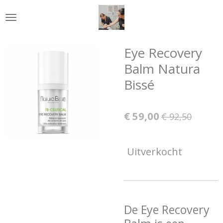
Ga
direct
naar
de
Eye Recovery
hoofdinhoud
Balm Natura
Bissé
€ 59,00
€ 92,50
Uitverkocht
De Eye Recovery