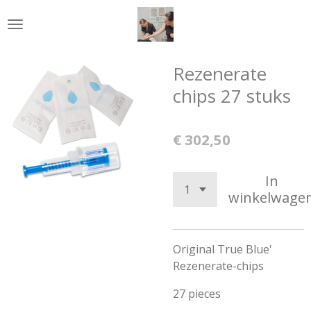
Ga
direct
naar
de
Rezenerate
hoofdinhoud
chips 27 stuks
€ 302,50
In
winkelwage
Original True Blue'
Rezenerate-chips
27 pieces