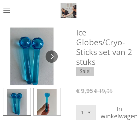
Ga
direct
naar
de
Ice
hoofdinhoud
Globes/Cryo-
Sticks set van 2
stuks
Sale!
€ 9,95
€ 19,95
In
winkelwage