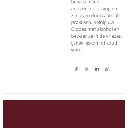
bevatten een
antivriesoplossing en
zijn even duurzaam als
praktisch. Reinig uw
Globes met alcohol en
bewaar ze in de vriezer,
ijsbak, ijskom of koud
water.
D
D
S
D
e
e
h
e
l
e
a
l
e
l
r
e
n
e
n