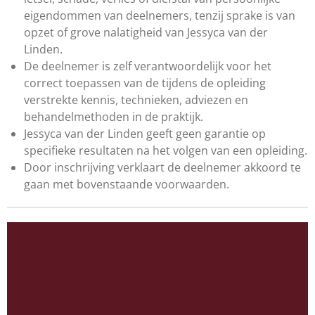
eigendommen van deelnemers, tenzij sprake is van
opzet of grove nalatigheid van Jessyca van der
Linden.
De deelnemer is zelf verantwoordelijk voor het
correct toepassen van de tijdens de opleiding
verstrekte kennis, technieken, adviezen en
behandelmethoden in de praktijk.
Jessyca van der Linden geeft geen garantie op
specifieke resultaten na het volgen van een opleiding.
Door inschrijving verklaart de deelnemer akkoord te
gaan met bovenstaande voorwaarden.