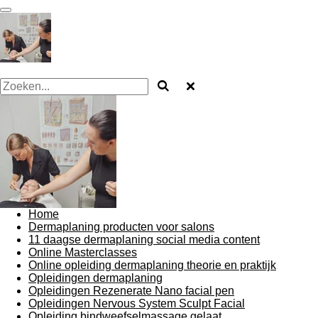
Ga
direct
naar
de
hoofdinhoud
Home
Dermaplaning producten voor salons
11 daagse dermaplaning social media content
Online Masterclasses
Online opleiding dermaplaning theorie en praktijk
Opleidingen dermaplaning
Opleidingen Rezenerate Nano facial pen
Opleidingen Nervous System Sculpt Facial
Opleiding bindweefselmassage gelaat